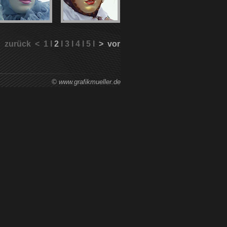
zurück < 1 I
2
I 3 I 4 I 5 I
> vor
© www.grafikmueller.de